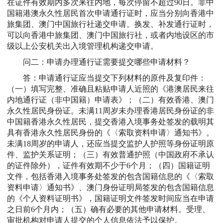
在证件有效期内多次来往内地，每次停留不超过90日。非中
国籍港澳永久性居民首次申请通行证时，应当分别向香港中
旅集团、澳门中国旅行社递交申请。换发、补发通行证时，
可以向香港中旅集团、澳门中国旅行社，或者内地设区的市
级以上公安机关出入境管理机构递交申请。
问二：申请办理通行证需要提交哪些申请材料？
答：申请通行证应当提交下列材料的原件及复印件：
（一）填写完整、准确且粘贴申请人近照的《港澳居民来往
内地通行证（非中国籍）申请表》；（二）有效香港、澳门
永久性居民身份证。未满11周岁未办理香港居民身份证的非
中国籍香港永久性居民，提交香港入境事务处签发的载明其
具有香港永久性居民身份的《〈索取资料申请〉通知书》。
未满18周岁的申请人，还应当提交监护人护照等身份证明原
件、监护关系证明；（三）有效普通护照（中国政府不承认
的证件除外），证件有效期不少于6个月；（四）国籍证明
文件，包括香港入境事务处签发的包含国籍信息的《〈索取
资料申请〉通知书》、澳门身份证明局签发的包含国籍信息
的《个人资料证明书》，国籍证明文件签发时间应当在申请
之日前6个月内；（五）确有必要的其他申请材料。受理、
审批机构对申请人提交的个人信息依法予以保护。