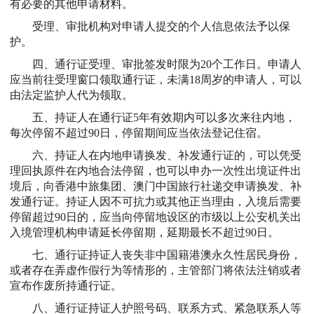
有必要的其他申请材料。
受理、审批机构对申请人提交的个人信息依法予以保
护。
四、通行证受理、审批签发时限为20个工作日。申请人
应当前往受理窗口领取通行证，未满18周岁的申请人，可以
由法定监护人代为领取。
五、持证人在通行证5年有效期内可以多次来往内地，
每次停留不超过90日，停留期间应当依法登记住宿。
六、持证人在内地申请换发、补发通行证的，可以凭受
理回执原件在内地合法停留，也可以申办一次性出境证件出
境后，向香港中旅集团、澳门中国旅行社递交申请换发、补
发通行证。持证人因不可抗力或其他正当理由，入境后需要
停留超过90日的，应当向停留地设区的市级以上公安机关出
入境管理机构申请延长停留期，延期最长不超过90日。
七、通行证持证人丧失非中国籍港澳永久性居民身份，
或者存在弄虚作假行为等情形的，主管部门将依法注销或者
宣布作废所持通行证。
八、通行证持证人护照号码、联系方式、紧急联系人等