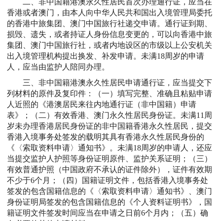
二、非中国籍港澳永久性居民首次办理通行证，应当在
香港或者澳门，由本人向中华人民共和国出入境管理局委托
的香港中旅集团、澳门中国旅行社递交申请。通行证到期、
损毁、遗失，或者持证人身份信息变更的，可以向香港中旅
集团、澳门中国旅行社，或者内地设区的市级以上公安机关
出入境管理机构提出换发、补发申请。未满18周岁的申请
人，应当由监护人陪同办理。
三、非中国籍港澳永久性居民申请通行证，应当提交下
列材料的原件及复印件：（一）填写完整、准确且粘贴申请
人近照的《港澳居民来往内地通行证（非中国籍）申请
表》；（二）有效香港、澳门永久性居民身份证。未满11周
岁未办理香港居民身份证的非中国籍香港永久性居民，提交
香港入境事务处签发的载明其具有香港永久性居民身份的
《〈索取资料申请〉通知书》。未满18周岁的申请人，还应
当提交监护人护照等身份证明原件、监护关系证明；（三）
有效普通护照（中国政府不承认的证件除外），证件有效期
不少于6个月；（四）国籍证明文件，包括香港入境事务处
签发的包含国籍信息的《〈索取资料申请〉通知书》、澳门
身份证明局签发的包含国籍信息的《个人资料证明书》，国
籍证明文件签发时间应当在申请之日前6个月内；（五）确