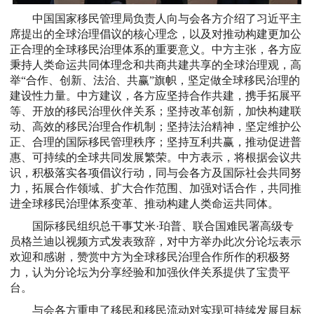
中国国家移民管理局负责人向与会各方介绍了习近平主
席提出的全球治理倡议的核心理念，以及对推动构建更加公
正合理的全球移民治理体系的重要意义。中方主张，各方应
秉持人类命运共同体理念和共商共建共享的全球治理观，高
举“合作、创新、法治、共赢”旗帜，坚定做全球移民治理的
建设性力量。中方建议，各方应坚持合作共建，携手拓展平
等、开放的移民治理伙伴关系；坚持改革创新，加快构建联
动、高效的移民治理合作机制；坚持法治精神，坚定维护公
正、合理的国际移民管理秩序；坚持互利共赢，推动促进普
惠、可持续的全球共同发展繁荣。中方表示，将根据会议共
识，积极落实各项倡议行动，同与会各方及国际社会共同努
力，拓展合作领域、扩大合作范围、加强对话合作，共同推
进全球移民治理体系变革、推动构建人类命运共同体。
国际移民组织总干事艾米·珀普、联合国难民署高级专
员格兰迪以视频方式发表致辞，对中方举办此次分论坛表示
欢迎和感谢，赞赏中方为全球移民治理合作所作的积极努
力，认为分论坛为分享经验和加强伙伴关系提供了宝贵平
台。
与会各方重申了移民和移民流动对实现可持续发展目标