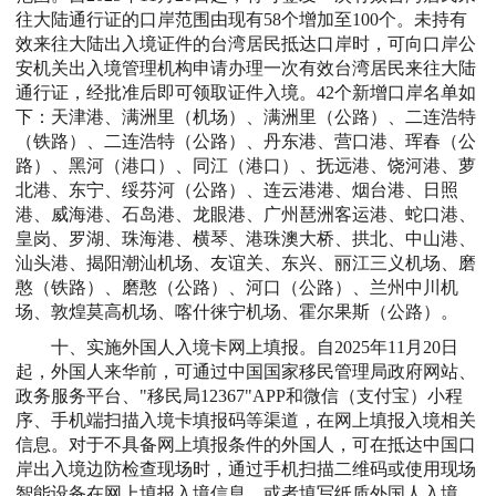
往大陆通行证的口岸范围由现有58个增加至100个。未持有
效来往大陆出入境证件的台湾居民抵达口岸时，可向口岸公
安机关出入境管理机构申请办理一次有效台湾居民来往大陆
通行证，经批准后即可领取证件入境。42个新增口岸名单如
下：天津港、满洲里（机场）、满洲里（公路）、二连浩特
（铁路）、二连浩特（公路）、丹东港、营口港、珲春（公
路）、黑河（港口）、同江（港口）、抚远港、饶河港、萝
北港、东宁、绥芬河（公路）、连云港港、烟台港、日照
港、威海港、石岛港、龙眼港、广州琶洲客运港、蛇口港、
皇岗、罗湖、珠海港、横琴、港珠澳大桥、拱北、中山港、
汕头港、揭阳潮汕机场、友谊关、东兴、丽江三义机场、磨
憨（铁路）、磨憨（公路）、河口（公路）、兰州中川机
场、敦煌莫高机场、喀什徕宁机场、霍尔果斯（公路）。
十、实施外国人入境卡网上填报。自2025年11月20日
起，外国人来华前，可通过中国国家移民管理局政府网站、
政务服务平台、"移民局12367"APP和微信（支付宝）小程
序、手机端扫描入境卡填报码等渠道，在网上填报入境相关
信息。对于不具备网上填报条件的外国人，可在抵达中国口
岸出入境边防检查现场时，通过手机扫描二维码或使用现场
智能设备在网上填报入境信息，或者填写纸质外国人入境