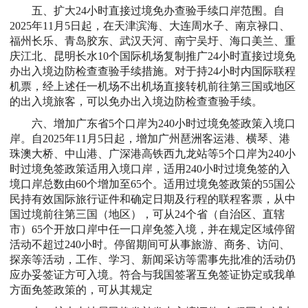
五、扩大24小时直接过境免办查验手续口岸范围。自
2025年11月5日起，在天津滨海、大连周水子、南京禄口、
福州长乐、青岛胶东、武汉天河、南宁吴圩、海口美兰、重
庆江北、昆明长水10个国际机场复制推广24小时直接过境免
办出入境边防检查查验手续措施。对于持24小时内国际联程
机票，经上述任一机场不出机场直接转机前往第三国或地区
的出入境旅客，可以免办出入境边防检查查验手续。
六、增加广东省5个口岸为240小时过境免签政策入境口
岸。自2025年11月5日起，增加广州琶洲客运港、横琴、港
珠澳大桥、中山港、广深港高铁西九龙站等5个口岸为240小
时过境免签政策适用入境口岸，适用240小时过境免签的入
境口岸总数由60个增加至65个。适用过境免签政策的55国公
民持有效国际旅行证件和确定日期及行程的联程客票，从中
国过境前往第三国（地区），可从24个省（自治区、直辖
市）65个开放口岸中任一口岸免签入境，并在规定区域停留
活动不超过240小时。停留期间可从事旅游、商务、访问、
探亲等活动，工作、学习、新闻采访等需事先批准的活动仍
应办妥签证方可入境。符合与我国签署互免签证协定或我单
方面免签政策的，可从其规定