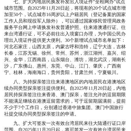
七、扩大内地居民换发补发出入境证件"全程网办"试点
城市范围。自2025年11月20日起，将现有的20个试点城市增
加至50个，试点城市16周岁以上户籍居民（登记备案的国家
工作人员和现役军人除外），可以通过国家移民管理局政务
服务平台网上申请换发补发普通护照、往来港澳通行证、往
来台湾通行证，可不必前往出入境窗口办理，为中国公民办
理出入境证件提供更大便利。30个新增试点城市名单如下：
河北石家庄，山西太原，内蒙古呼和浩特，辽宁大连，吉林
长春，江苏无锡、徐州、常州、苏州，浙江湖州、嘉兴、绍
兴、金华，江西南昌，山东烟台、潍坊，湖北武汉，湖南长
沙，广东佛山、惠州、东莞、中山、江门、肇庆，广西南
宁、桂林，海南海口，贵州贵阳，甘肃兰州，宁夏银川。
八、为持探亲签注往来港澳地区的内地居民在港澳地区
续办同类型探亲签注提供便利。自2025年11月20日起，内地
居民持探亲签注往来香港、澳门探亲，签注允许的逗留期限
不能满足继续在港澳逗留需求的，可于逗留期届满前，提前
不少于7个工作日，分别通过香港中旅集团、澳门中国旅行
社提交续办同类型探亲签注的申请。
九、扩大可签发一次有效台湾居民来往大陆通行证口岸
范围。自2025年11月20日起，将可签发一次有效台湾居民来