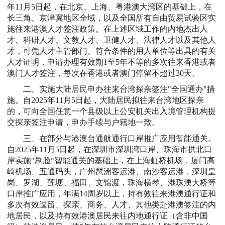
年11月5日起，在北京、上海、粤港澳大湾区的基础上，在
长三角、京津冀地区全域，以及全国所有自由贸易试验区实
施往来港澳人才签注政策。在上述区域工作的内地杰出人
才、科研人才、文教人才、卫健人才、法律人才以及其他人
才，可凭人才主管部门、符合条件的用人单位等出具的有关
人才证明，申请办理有效期1至5年不等的多次往来香港或者
澳门人才签注，每次在香港或者澳门停留不超过30天。
二、实施大陆居民申办往来台湾探亲签注"全国通办"措
施。自2025年11月5日起，大陆居民拟往来台湾地区探亲
的，可向全国任意一个县级以上公安机关出入境管理机构提
交探亲签注申请，申办手续与户籍地一致。
三、在部分与港澳台通航通行口岸推广应用智能通关。
自2025年11月5日起，在深圳市深圳湾口岸、珠海市拱北口
岸实施"刷脸"智能通关的基础上，在上海虹桥机场，厦门高
崎机场、五通码头，广州琶洲客运港、南沙客运港，深圳皇
岗、罗湖、莲塘、福田、文锦渡，珠海横琴、港珠澳大桥等
口岸推广应用，年满14周岁以上，持有效往来港澳通行证和
多次有效逗留、探亲、商务、人才、其他类赴港澳签注的内
地居民，以及持有效港澳居民来往内地通行证（含非中国