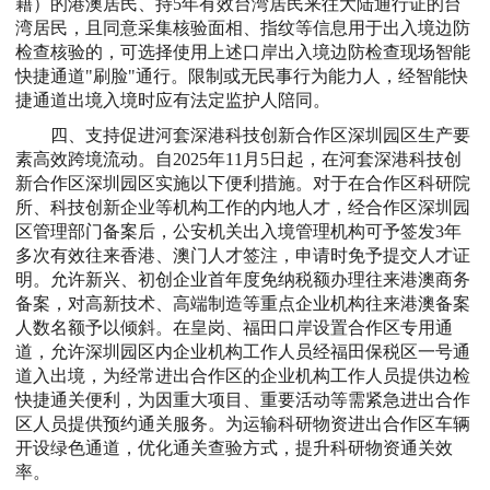
籍）的港澳居民、持5年有效台湾居民来往大陆通行证的台
湾居民，且同意采集核验面相、指纹等信息用于出入境边防
检查核验的，可选择使用上述口岸出入境边防检查现场智能
快捷通道"刷脸"通行。限制或无民事行为能力人，经智能快
捷通道出境入境时应有法定监护人陪同。
四、支持促进河套深港科技创新合作区深圳园区生产要
素高效跨境流动。自2025年11月5日起，在河套深港科技创
新合作区深圳园区实施以下便利措施。对于在合作区科研院
所、科技创新企业等机构工作的内地人才，经合作区深圳园
区管理部门备案后，公安机关出入境管理机构可予签发3年
多次有效往来香港、澳门人才签注，申请时免予提交人才证
明。允许新兴、初创企业首年度免纳税额办理往来港澳商务
备案，对高新技术、高端制造等重点企业机构往来港澳备案
人数名额予以倾斜。在皇岗、福田口岸设置合作区专用通
道，允许深圳园区内企业机构工作人员经福田保税区一号通
道入出境，为经常进出合作区的企业机构工作人员提供边检
快捷通关便利，为因重大项目、重要活动等需紧急进出合作
区人员提供预约通关服务。为运输科研物资进出合作区车辆
开设绿色通道，优化通关查验方式，提升科研物资通关效
率。