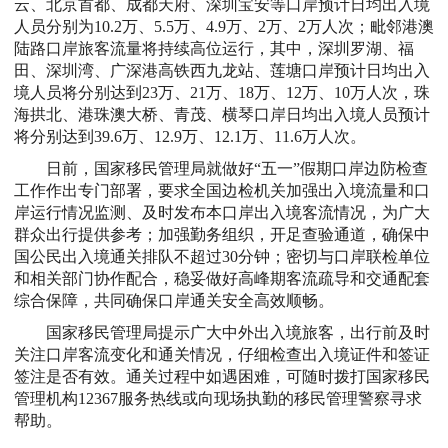
云、北京首都、成都天府、深圳宝安等口岸预计日均出入境
人员分别为10.2万、5.5万、4.9万、2万、2万人次；毗邻港澳
陆路口岸旅客流量将持续高位运行，其中，深圳罗湖、福
田、深圳湾、广深港高铁西九龙站、莲塘口岸预计日均出入
境人员将分别达到23万、21万、18万、12万、10万人次，珠
海拱北、港珠澳大桥、青茂、横琴口岸日均出入境人员预计
将分别达到39.6万、12.9万、12.1万、11.6万人次。
日前，国家移民管理局就做好“五一”假期口岸边防检查
工作作出专门部署，要求全国边检机关加强出入境流量和口
岸运行情况监测、及时发布本口岸出入境客流情况，为广大
群众出行提供参考；加强勤务组织，开足查验通道，确保中
国公民出入境通关排队不超过30分钟；密切与口岸联检单位
和相关部门协作配合，稳妥做好高峰期客流疏导和交通配套
综合保障，共同确保口岸通关安全高效顺畅。
国家移民管理局提示广大中外出入境旅客，出行前及时
关注口岸客流变化和通关情况，仔细检查出入境证件和签证
签注是否有效。通关过程中如遇困难，可随时拨打国家移民
管理机构12367服务热线或向现场执勤的移民管理警察寻求
帮助。