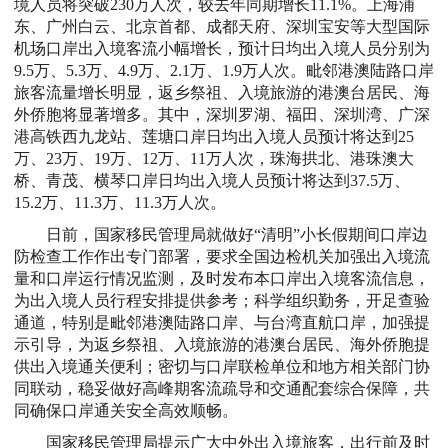
境人员将突破230万人次，较去年同期增长11.1%。上海浦
东、广州白云、北京首都、成都天府、深圳宝安等大型国际
机场口岸出入境客流小幅增长，预计日均出入境人员分别为
9.5万、5.3万、4.9万、2.1万、1.9万人次。毗邻港澳陆路口岸
旅客流量增长明显，返乡祭祖、入境旅游的港澳台居民、海
外侨胞将显著增多。其中，深圳罗湖、福田、深圳湾、广深
港高铁西九龙站、莲塘口岸日均出入境人员预计将达到25
万、23万、19万、12万、11万人次，珠海拱北、港珠澳大
桥、青茂、横琴口岸日均出入境人员预计将达到37.5万、
15.2万、11.3万、11.3万人次。
日前，国家移民管理局就做好“清明”小长假期间口岸边
防检查工作作出专门部署，要求全国边检机关加强出入境流
量和口岸运行情况监测，及时发布本口岸出入境客流信息，
为出入境人员行程安排提供参考；科学组织勤务，开足查验
通道，特别是毗邻港澳陆路口岸、与台湾直航口岸，加强提
示引导，为返乡祭祖、入境旅游的港澳台居民、海外侨胞提
供出入境通关便利；密切与口岸联检单位和地方相关部门协
同联动，稳妥做好高峰期客流疏导和交通配套综合保障，共
同确保口岸通关安全高效顺畅。
国家移民管理局提示广大中外出入境旅客，出行前及时